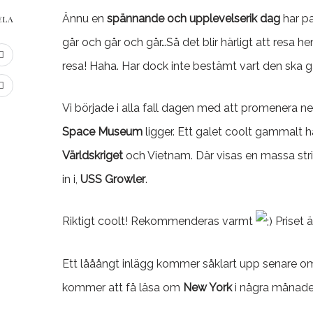
Ännu en
spännande och upplevelserik dag
har pa
ELA
går och går och går…Så det blir härligt att resa 
resa! Haha. Har dock inte bestämt vart den ska gå
Vi började i alla fall dagen med att promenera n
Space Museum
ligger. Ett galet coolt gammalt 
Världskriget
och Vietnam. Där visas en massa stri
in i,
USS Growler
.
Riktigt coolt! Rekommenderas varmt
Priset 
Ett lååångt inlägg kommer såklart upp senare om d
kommer att få läsa om
New York
i några månade