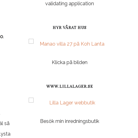
validating application
HYR VÅRAT HUS
oo
.
Klicka på bilden
WWW.LILLALAGER.SE
t
Besök min inredningsbutik
äl så
lysta