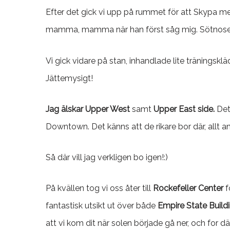
Efter det gick vi upp på rummet för att Skypa me
mamma, mamma när han först såg mig. Sötnosen
Vi gick vidare på stan, inhandlade lite träningskläd
Jättemysigt!
Jag älskar
Upper West
samt
Upper East side.
Det
Downtown. Det känns att de rikare bor där, allt an
Så där vill jag verkligen bo igen!:)
På kvällen tog vi oss åter till
Rockefeller Center
f
fantastisk utsikt ut över både
Empire State Build
att vi kom dit när solen började gå ner, och for dä