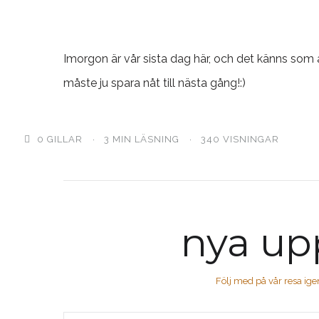
Imorgon är vår sista dag här, och det känns som at
måste ju spara nåt till nästa gång!:)
0
GILLAR
3 MIN LÄSNING
340 VISNINGAR
nya up
Följ med på vår resa ig