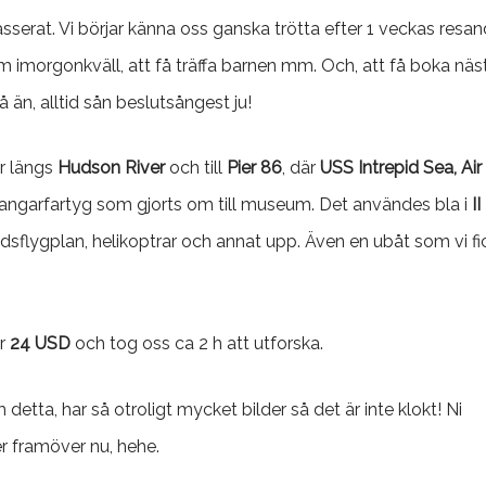
sserat. Vi börjar känna oss ganska trötta efter 1 veckas resan
hem imorgonkväll, att få träffa barnen mm. Och, att få boka näs
 än, alltid sån beslutsångest ju!
er längs
Hudson River
och till
Pier 86
, där
USS Intrepid Sea, Air
hangarfartyg som gjorts om till museum. Det användes bla i
II
dsflygplan, helikoptrar och annat upp. Även en ubåt som vi fi
är
24 USD
och tog oss ca 2 h att utforska.
etta, har så otroligt mycket bilder så det är inte klokt! Ni
r framöver nu, hehe.