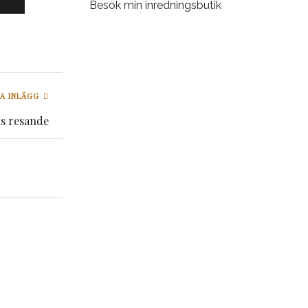
Besök min inredningsbutik
A INLÄGG
s resande