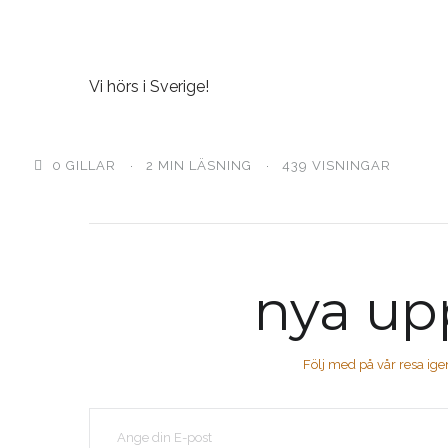
Vi hörs i Sverige!
0
GILLAR
2 MIN LÄSNING
439 VISNINGAR
nya up
Följ med på vår resa ig