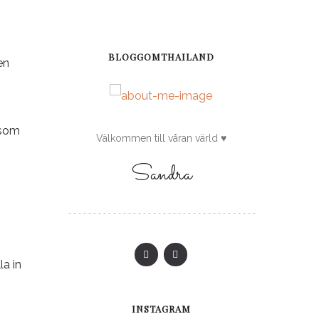
BLOGGOMTHAILAND
en
 som
Välkommen till våran värld ♥
Sandra
la in
INSTAGRAM