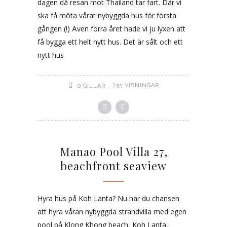
dagen då resan mot Thailand tar fart. Där vi
ska få möta vårat nybyggda hus för första
gången (!) Även förra året hade vi ju lyxen att
få bygga ett helt nytt hus. Det är sålt och ett
nytt hus
753 VISNINGAR
0
GILLAR
Manao Pool Villa 27,
beachfront seaview
Hyra hus på Koh Lanta? Nu har du chansen
att hyra våran nybyggda strandvilla med egen
pool på Klong Khong beach, Koh Lanta,