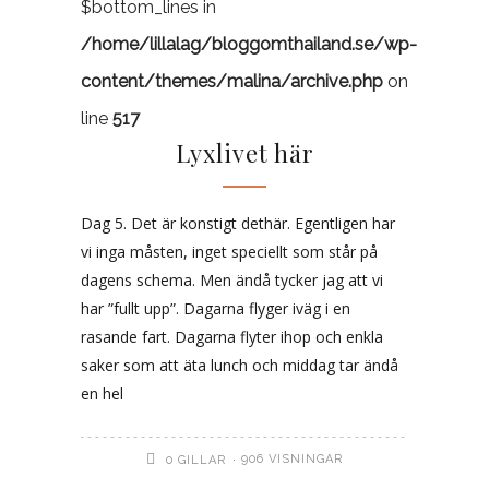
$bottom_lines in
/home/lillalag/bloggomthailand.se/wp-
content/themes/malina/archive.php
on
line
517
Lyxlivet här
Dag 5. Det är konstigt dethär. Egentligen har
vi inga måsten, inget speciellt som står på
dagens schema. Men ändå tycker jag att vi
har ”fullt upp”. Dagarna flyger iväg i en
rasande fart. Dagarna flyter ihop och enkla
saker som att äta lunch och middag tar ändå
en hel
906 VISNINGAR
0
GILLAR